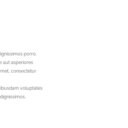
dignissimos porro,
e aut asperiores
amet, consectetur
quibusdam voluptates
dignissimos.